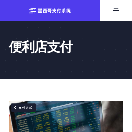
跳
至
切
内
换
容
首页
导
便利店支付
支付方式
航
系统出租
技术优势
行业资讯
支付方式
联系我们