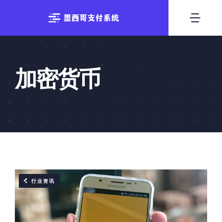
跳
至
切
内
换
容
首页
导
加密货币
支付方式
航
系统出租
技术优势
行业资讯
行业资讯
联系我们