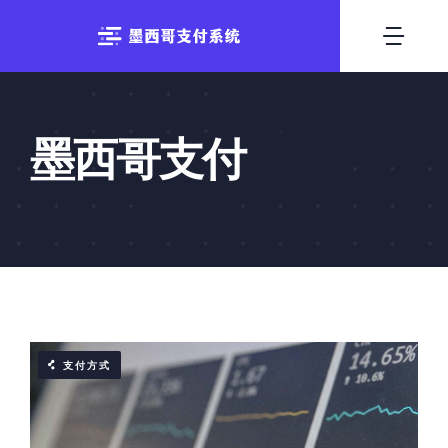
跳
至
切
内
换
容
首页
导
墨西哥支付
支付方式
航
系统出租
技术优势
行业资讯
支付方式
联系我们