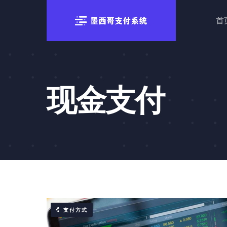
跳
首
至
内
容
现金支付
支付方式