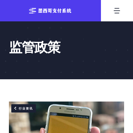
跳
至
切
内
换
容
首页
导
监管政策
支付方式
航
系统出租
技术优势
行业资讯
行业资讯
联系我们